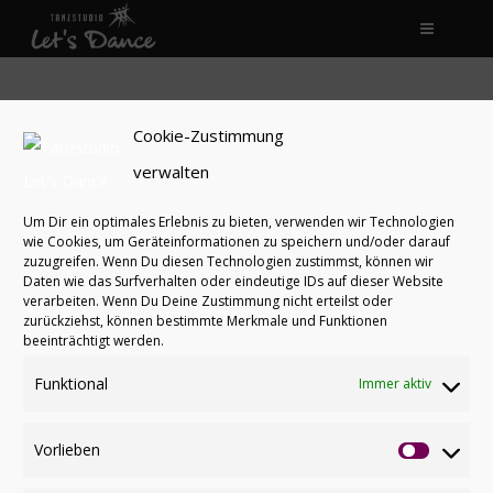
NEWS
KURSE
Cookie-Zustimmung
TEAM
verwalten
BERUF
Um Dir ein optimales Erlebnis zu bieten, verwenden wir Technologien
wie Cookies, um Geräteinformationen zu speichern und/oder darauf
FÖRDERVEREIN
zuzugreifen. Wenn Du diesen Technologien zustimmst, können wir
Daten wie das Surfverhalten oder eindeutige IDs auf dieser Website
PARTNER
verarbeiten. Wenn Du Deine Zustimmung nicht erteilst oder
zurückziehst, können bestimmte Merkmale und Funktionen
beeinträchtigt werden.
KONTAKT
Funktional
Immer aktiv
(c) 2026 Tanzstudio Let's Dance. //
Impressum
Datenschutz
Cookies
INTERN
Vorlieben
Vorlieb