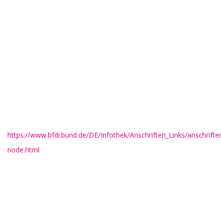
zuständigen Aufsichtsbehörde
Im Falle datenschutzrechtlicher Verstöße steht dem Betroffenen
ein Beschwerderecht bei der zuständigen Aufsichtsbehörde zu.
Zuständige Aufsichtsbehörde in datenschutzrechtlichen Fragen
ist der Landesdatenschutzbeauftragte des Bundeslandes, in
dem unser Unternehmen seinen Sitz hat. Eine Liste der
Datenschutzbeauftragten sowie deren Kontaktdaten können
folgendem Link entnommen werden:
https://www.bfdi.bund.de/DE/Infothek/Anschriften_Links/anschriften
node.html
.
Recht auf Datenübertragbarkeit
Sie haben das Recht, Daten, die wir auf Grundlage Ihrer