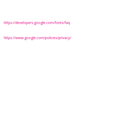
Standardschrift von Ihrem Computer genutzt.
Weitere Informationen zu Google Web Fonts finden Sie unter
https://developers.google.com/fonts/faq
und in der
Datenschutzerklärung von Google:
https://www.google.com/policies/privacy/
.
Google Maps
Diese Seite nutzt über eine API den Kartendienst Google Maps.
Anbieter ist die Google Inc., 1600 Amphitheatre Parkway,
Mountain View, CA 94043, USA.
Zur Nutzung der Funktionen von Google Maps ist es notwendig,
Ihre IP Adresse zu speichern. Diese Informationen werden in der
Regel an einen Server von Google in den USA übertragen und