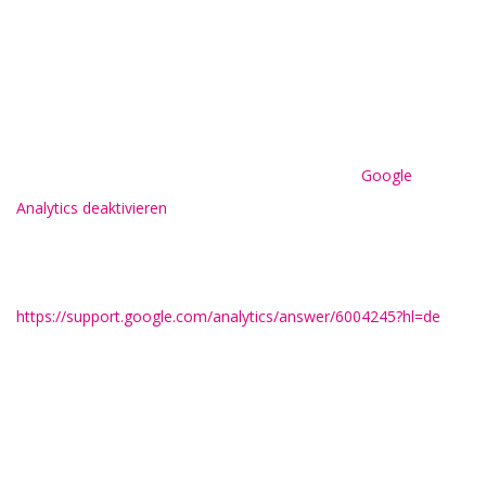
Widerspruch gegen Datenerfassung
Sie können die Erfassung Ihrer Daten durch Google Analytics
verhindern, indem Sie auf folgenden Link klicken. Es wird ein
Opt-Out-Cookie gesetzt, der die Erfassung Ihrer Daten bei
zukünftigen Besuchen dieser Website verhindert:
Google
Analytics deaktivieren
.
Mehr Informationen zum Umgang mit Nutzerdaten bei Google
Analytics finden Sie in der Datenschutzerklärung von Google:
https://support.google.com/analytics/answer/6004245?hl=de
.
Demografische Merkmale bei Google
Analytics
Diese Website nutzt die Funktion “demografische Merkmale”