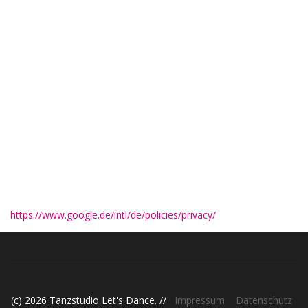
dort gespeichert. Der Anbieter dieser Seite hat keinen Einfluss
auf diese Datenübertragung.
Die Nutzung von Google Maps erfolgt im Interesse einer
ansprechenden Darstellung unserer Online-Angebote und an
einer leichten Auffindbarkeit der von uns auf der Website
angegebenen Orte. Dies stellt ein berechtigtes Interesse im
Sinne von Art. 6 Abs. 1 lit. f DSGVO dar.
Mehr Informationen zum Umgang mit Nutzerdaten finden Sie in
der Datenschutzerklärung von Google:
https://www.google.de/intl/de/policies/privacy/
.
(c) 2026 Tanzstudio Let's Dance. //
Impressum
Datenschutz