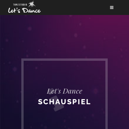
NEWS
KURSE
TEAM
BERUF
FÖRDERVEREIN
PARTNER
Let's Dance
KONTAKT
SCHAUSPIEL