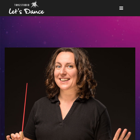
NEWS
KURSE
TEAM
BERUF
FÖRDERVEREIN
PARTNER
KONTAKT